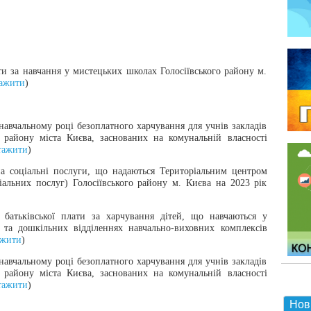
ти за навчання у мистецьких школах Голосіївського району м.
тажити
)
 навчальному році безоплатного харчування для учнів закладів
го району міста Києва, заснованих на комунальній власності
тажити
)
а соціальні послуги, що надаються Територіальним центром
іальних послуг) Голосіївського району м. Києва на 2023 рік
 батьківської плати за харчування дітей, що навчаються у
 та дошкільних відділеннях навчально-виховних комплексів
ажити
)
 навчальному році безоплатного харчування для учнів закладів
го району міста Києва, заснованих на комунальній власності
тажити
)
Нов