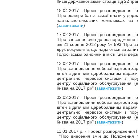
Києві державної адміністрації від 22 тр
18.04.2017 - Проект розпорядження Голо
"Про розміри батьківської плати у дер
навчально-виховних комплексах за х
(
завантажити
)
17.02.2017 - Проект розпорядження Голо
"Про внесення змін до розпорядження Гол
від 21 серпня 2012 року № 593 "Про з
друк документів, що надаються за запи
Голосіївській районній в місті Києві держ
13.02.2017 - Проект розпорядження Голо
"Про встановлення добової вартості харч
дітей з дитячим церебральним параліч
центральної нервової системи з пор
центру соціального обслуговування (н
Києва на 2017 рік" (
завантажити
)
02.02.2017 - Проект розпорядження Голо
"Про встановлення добової вартості харч
дітей з дитячим церебральним параліч
центральної нервової системи з пор
центру соціального обслуговування (н
Києва на 2017 рік" (
завантажити
)
11.01.2017 р. - Проект розпорядження Го
"Про внесення змін до Положення про