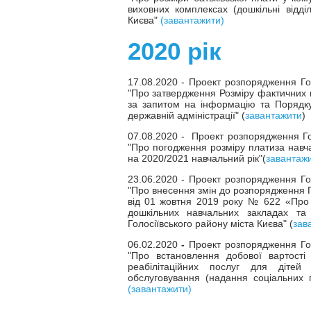
виховних комплексах (дошкільні відді
Києва"
(завантажити)
2020 рік
17.08.2020 - Проект розпорядження Голо
"Про затвердження Розміру фактичних 
за запитом на інформацію та Порядку ї
державній адміністрації" (
завантажити
)
07.08.2020 - Проект розпорядження Голо
"Про погодження розміру платиза навч
на 2020/2021 навчальний рік"(
завантаж
23.06.2020 - Проект розпорядження Голо
"Про внесення змін до розпорядження Гол
від 01 жовтня 2019 року № 622 «Про 
дошкільних навчальних закладах та
Голосіївського району міста Києва" (
зав
06.02.2020
-
Проект розпорядження Голо
"Про встановлення добової вартості 
реабілітаційних послуг для дітей 
обслуговування (надання соціальних п
(завантажити)