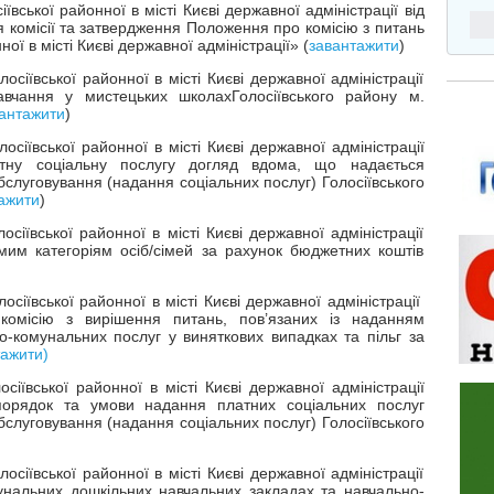
вської районної в місті Києві державної адміністрації від
 комісії та затвердження Положення про комісію з питань
ої в місті Києві державної адміністрації» (
завантажити
)
сіївської районної в місті Києві державної адміністрації
вчання у мистецьких школахГолосіївського району м.
антажити
)
сіївської районної в місті Києві державної адміністрації
тну соціальну послугу догляд вдома, що надається
слуговування (надання соціальних послуг) Голосіївського
ажити
)
іївської районної в місті Києві державної адміністрації
мим категоріям осіб/сімей за рахунок бюджетних коштів
сіївської районної в місті Києві державної адміністрації
омісію з вирішення питань, пов’язаних із наданням
-комунальних послуг у виняткових випадках та пільг за
тажити)
іївської районної в місті Києві державної адміністрації
орядок та умови надання платних соціальних послуг
слуговування (надання соціальних послуг) Голосіївського
сіївської районної в місті Києві державної адміністрації
мунальних дошкільних навчальних закладах та навчально-