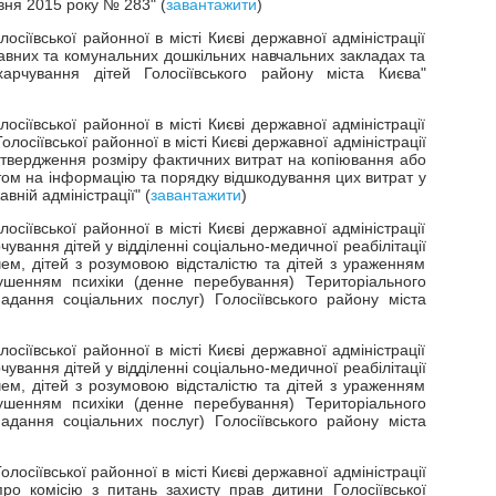
авня 2015 року № 283" (
завантажити
)
сіївської районної в місті Києві державної адміністрації
жавних та комунальних дошкільних навчальних закладах та
арчування дітей Голосіївського району міста Києва"
сіївської районної в місті Києві державної адміністрації
осіївської районної в місті Києві державної адміністрації
атвердження розміру фактичних витрат на копіювання або
том на інформацію та порядку відшкодування цих витрат у
авній адміністрації" (
завантажити
)
сіївської районної в місті Києві державної адміністрації
ування дітей у відділенні соціально-медичної реабілітації
ем, дітей з розумовою відсталістю та дітей з ураженням
ушенням психіки (денне перебування) Територіального
адання соціальних послуг) Голосіївського району міста
сіївської районної в місті Києві державної адміністрації
ування дітей у відділенні соціально-медичної реабілітації
ем, дітей з розумовою відсталістю та дітей з ураженням
ушенням психіки (денне перебування) Територіального
адання соціальних послуг) Голосіївського району міста
лосіївської районної в місті Києві державної адміністрації
 комісію з питань захисту прав дитини Голосіївської