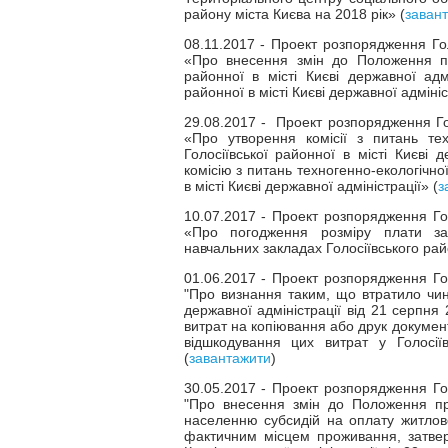
району міста Києва на 2018 рік» (
заван
08.11.2017 - Проект розпорядження Голо
«Про внесення змін до Положення про
районної в місті Києві державної адм
районної в місті Києві державної адмініс
29.08.2017 - Проект розпорядження Голо
«Про утворення комісії з питань тех
Голосіївської районної в місті Києві
комісію з питань техногенно-екологічно
в місті Києві державної адміністрації» (
з
10.07.2017 - Проект розпорядження Голо
«Про погодження розміру плати за 
навчальних закладах Голосіївського ра
01.06.2017 - Проект розпорядження Голо
"Про визнання таким, що втратило чинн
державної адміністрації від 21 серпн
витрат на копіювання або друк докумен
відшкодування цих витрат у Голосіїв
(
завантажити
)
30.05.2017 - Проект розпорядження Голо
"Про внесення змін до Положення про
населенню субсидій на оплату житлово
фактичним місцем проживання, затвер