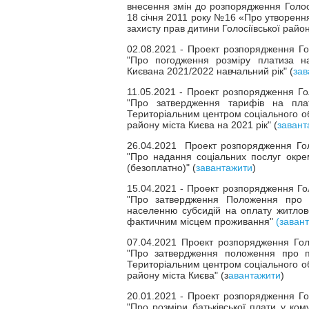
внесення змін до розпорядження Голосії
18 січня 2011 року №16 «Про утворення
захисту прав дитини Голосіївської районн
02.08.2021 - Проект розпорядження Голо
"Про погодження розміру платиза на
Києвана 2021/2022 навчальний рік" (
зав
11.05.2021 - Проект розпорядження Голо
"Про затвердження тарифів на пла
Територіальним центром соціального об
району міста Києва на 2021 рік" (
завант
26.04.2021 Проект розпорядження Голос
"Про надання соціальних послуг окре
(безоплатно)" (
завантажити
)
15.04.2021 - Проект розпорядження Голо
"Про затвердження Положення про к
населенню субсидій на оплату житлово
фактичним місцем проживання"
(заван
07.04.2021 Проект розпорядження Голос
"Про затвердження положення про п
Територіальним центром соціального об
району міста Києва" (з
авантажити
)
20.01.2021 - Проект розпорядження Голо
"Про розміри батьківської плати у ко