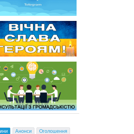
ини
Анонси
Оголошення