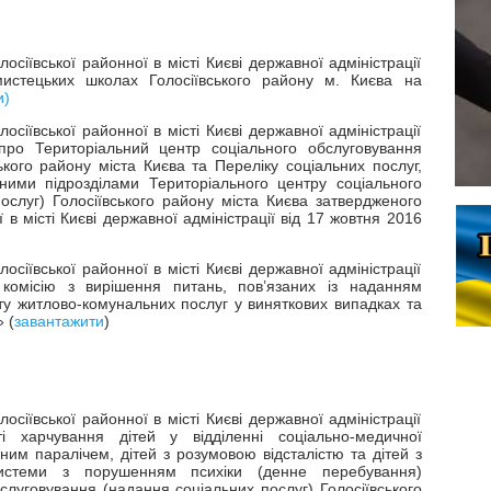
сіївської районної в місті Києві державної адміністрації
истецьких школах Голосіївського району м. Києва на
и)
сіївської районної в місті Києві державної адміністрації
ро Територіальний центр соціального обслуговування
ького району міста Києва та Переліку соціальних послуг,
ними підрозділами Територіального центру соціального
ослуг) Голосіївського району міста Києва затвердженого
в місті Києві державної адміністрації від 17 жовтня 2016
сіївської районної в місті Києві державної адміністрації
омісію з вирішення питань, пов’язаних із наданням
у житлово-комунальних послуг у виняткових випадках та
 (
завантажити
)
сіївської районної в місті Києві державної адміністрації
і харчування дітей у відділенні соціально-медичної
ьним паралічем, дітей з розумовою відсталістю та дітей з
истеми з порушенням психіки (денне перебування)
слуговування (надання соціальних послуг) Голосіївського