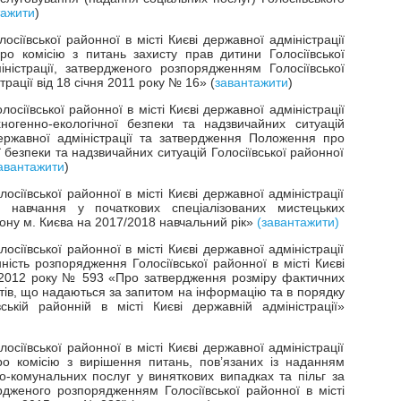
тажити
)
сіївської районної в місті Києві державної адміністрації
 комісію з питань захисту прав дитини Голосіївської
іністрації, затвердженого розпорядженням Голосіївської
трації від 18 січня 2011 року № 16» (
завантажити
)
сіївської районної в місті Києві державної адміністрації
ногенно-екологічної безпеки та надзвичайних ситуацій
 державної адміністрації та затвердження Положення про
ї безпеки та надзвичайних ситуацій Голосіївської районної
авантажити
)
сіївської районної в місті Києві державної адміністрації
навчання у початкових спеціалізованих мистецьких
йону м. Києва на 2017/2018 навчальний рік»
(завантажити)
сіївської районної в місті Києві державної адміністрації
ість розпорядження Голосіївської районної в місті Києві
я 2012 року № 593 «Про затвердження розміру фактичних
тів, що надаються за запитом на інформацію та в порядку
ській районній в місті Києві державній адміністрації»
сіївської районної в місті Києві державної адміністрації
 комісію з вирішення питань, пов’язаних із наданням
-комунальних послуг у виняткових випадках та пільг за
дженого розпорядженням Голосіївської районної в місті