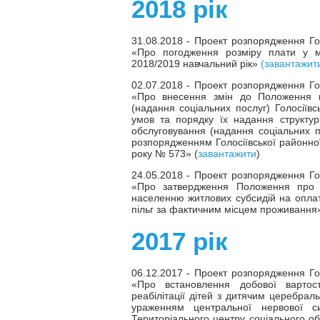
2018 рік
31.08.2018 - Проект розпорядження Голо
«Про погодження розміру плати у м
2018/2019 навчальний рік»
(завантажит
02.07.2018 - Проект розпорядження Голо
«Про внесення змін до Положення п
(надання соціальних послуг) Голосіївс
умов та порядку їх надання структур
обслуговування (надання соціальних п
розпорядженням Голосіївської районної 
року № 573» (
завантажити
)
24.05.2018 - Проект розпорядження Голо
«Про затвердження Положення про к
населенню житлових субсидій на оплат
пільг за фактичним місцем проживання»
2017 рік
06.12.2017 - Проект розпорядження Голо
«Про встановлення добової вартост
реабілітації дітей з дитячим церебрал
ураженням центральної нервової с
Територіального центру соціального об