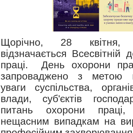
Щорічно, 28 квітня,
відзначається Всесвітній 
праці. День охорони прац
запроваджено з метою п
уваги суспільства, орган
влади, суб'єктів господ
питань охорони праці, 
нещасним випадкам на вир
професійним захворюванням