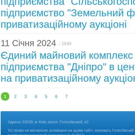
підприємства "Сільськогосп
підприємство "Земельний фо
приватизаційному аукціоні
11 Січня 2024
13:04
Єдиний майновий комплекс
підприємства "Дніпро" в цен
на приватизаційному аукціо
1
2
3
4
5
6
7
Адреса: 03039, м. Київ, просп. Голосіївський, 42
Усі права на матеріали, розміщені на цьому сайті, належать Голосіївській