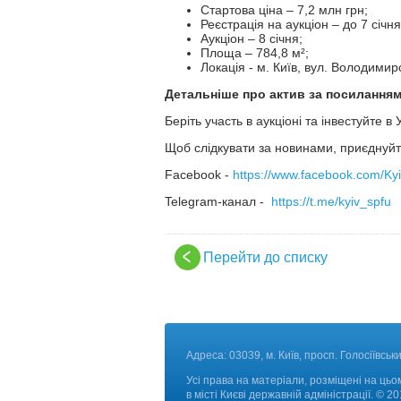
Стартова ціна – 7,2 млн грн;
Реєстрація на аукціон – до 7 січня
Аукціон – 8 січня;
Площа – 784,8 м²;
Локація - м. Київ, вул. Володимир
Детальніше про актив за посиланням
Беріть участь в аукціоні та інвестуйте в
Щоб слідкувати за новинами, приєднуйт
Facebook -
https://www.facebook.com/Kyi
Telegram-канал -
https://t.me/kyiv_spfu
Перейти до списку
Адреса: 03039, м. Київ, просп. Голосіївськи
Усі права на матеріали, розміщені на цьом
в місті Києві державній адміністрації. © 