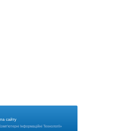
па сайту
Комп'ютерні Інформаційні Технології
»