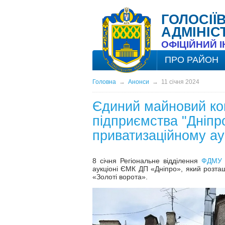
ГОЛОСІЇ
АДМІНІС
ОФІЦІЙНИЙ 
ПРО РАЙОН
Головна
→
Анонси
→
11 січня 2024
Єдиний майновий ко
підприємства "Дніпро
приватизаційному ау
8 січня Регіональне відділення
ФДМУ
аукціоні ЄМК ДП «Дніпро», який розта
«Золоті ворота».