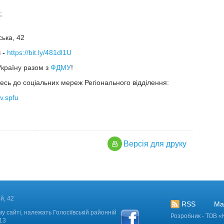
;
ська, 42
 -
https://bit.ly/481dl1U
 Україну разом з
ФДМУ
!
есь до соціальних мереж Регіонального відділення:
v.spfu
Версiя для друку
й, 42
RSS
Ма
у сайті, належать Голосіївській районній
Розробник - ТОВ «
2013