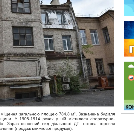
риміщення загальною площею 784,8 м². Зазначена будівля
дщини. У 1908-1914 роках у ній містилася літературно-
б». Зараз основний вид діяльності ДП: оптова торгівля
чення (продаж книжкової продукції).