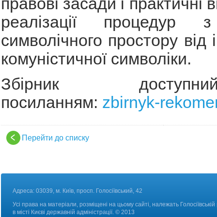
правові засади і практичні 
реалізації процедур 
символічного простору від 
комуністичної символіки.
Збірник досту
посиланням:
zbirnyk-rekomen
Перейти до списку
Адреса: 03039, м. Київ, просп. Голосіївський, 42
Усі права на матеріали, розміщені на цьому сайті, належать Голосіївській
в місті Києві державній адміністрації. © 2013