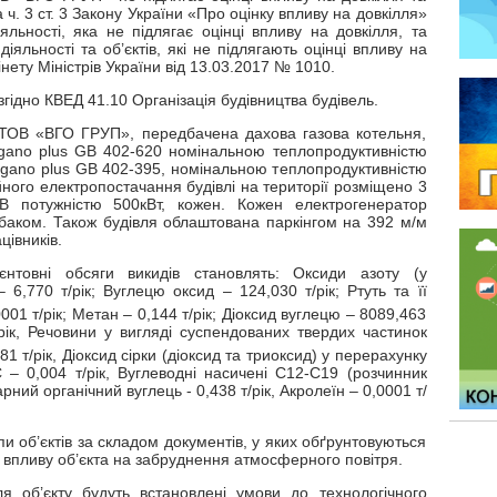
ч. 3 ст. 3 Закону України «Про оцінку впливу на довкілля»
яльності, яка не підлягає оцінці впливу на довкілля, та
іяльності та об’єктів, які не підлягають оцінці впливу на
ету Міністрів України від 13.03.2017 № 1010.
гідно КВЕД 41.10 Організація будівництва будівель.
 ТОВ «ВГО ГРУП», передбачена дахова газова котельня,
gano plus GB 402-620 номінальною теплопродуктивністю
ogano plus GB 402-395, номінальною теплопродуктивністю
йного електропостачання будівлі на території розміщено 3
B потужністю 500кВт, кожен. Кожен електрогенератор
баком. Також будівля облаштована паркінгом на 392 м/м
івників.
єнтовні обсяги викидів становлять: Оксиди азоту (у
– 6,770 т/рік; Вуглецю оксид – 124,030 т/рік; Ртуть та її
001 т/рік; Метан – 0,144 т/рік; Діоксид вуглецю – 8089,463
рік, Речовини у вигляді суспендованих твердих частинок
 т/рік, Діоксид сірки (діоксид та триоксид) у перерахунку
 – 0,004 т/рік, Вуглеводні насичені С12-С19 (розчинник
рний органічний вуглець - 0,438 т/рік, Акролеїн – 0,0001 т/
пи об’єктів за складом документів, у яких обґрунтовуються
ня впливу об’єкта на забруднення атмосферного повітря.
 об’єкту будуть встановлені умови до технологічного