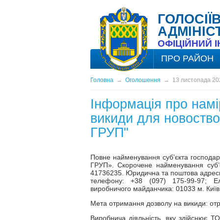
ГОЛОСІЇ
АДМІНІС
ОФІЦІЙНИЙ 
ПРО РАЙОН
Головна
→
Оголошення
→
13 листопада 20
Інформація про намі
викиди для новоство
ГРУП"
Повне найменування суб’єкта господа
ГРУП». Скорочене найменування суб
41736235. Юридична та поштова адреси:
телефону: +38 (097) 175-99-97; 
виробничого майданчика: 01033 м. Київ, 
Мета отримання дозволу на викиди: отр
Виробнича діяльність, яку здійснює Т