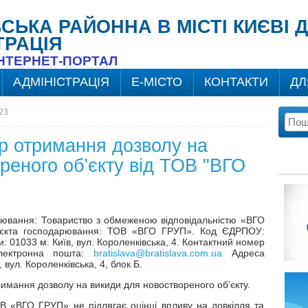
ВСЬКА РАЙОННА В МІСТІ КИЄВІ
ТРАЦІЯ
ІНТЕРНЕТ-ПОРТАЛ
АДМІНІСТРАЦІЯ
Е-МІСТО
КОНТАКТИ
ДЛ
23
р отримання дозволу на
реного об’єкту від ТОВ "ВГО
рювання: Товариство з обмеженою відповідальністю «ВГО
’єкта господарювання: ТОВ «ВГО ГРУП». Код ЄДРПОУ:
 01033 м. Київ, вул. Короленківська, 4. Контактний номер
Електронна пошта:
bratislava@bratislava.com.ua
Адреса
вул. Короленківська, 4, блок Б.
имання дозволу на викиди для новоствореного об’єкту.
ОВ «ВГО ГРУП» не підлягає оцінці впливу на довкілля та