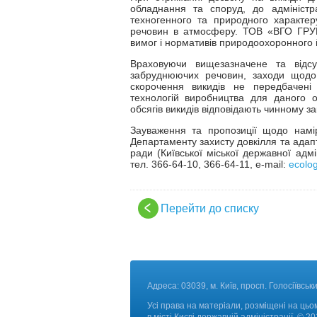
обладнання та споруд, до адміністр
техногенного та природного характе
речовин в атмосферу. ТОВ «ВГО ГРУП»
вимог і нормативів природоохоронного 
Враховуючи вищезазначене та відсу
забруднюючих речовин, заходи щодо
скорочення викидів не передбачен
технологій виробництва для даного о
обсягів викидів відповідають чинному з
Зауваження та пропозиції щодо намір
Департаменту захисту довкілля та адапта
ради (Київської міської державної адмін
тел. 366-64-10, 366-64-11, e-mail:
ecolog
Перейти до списку
Адреса: 03039, м. Київ, просп. Голосіївськи
Усі права на матеріали, розміщені на цьом