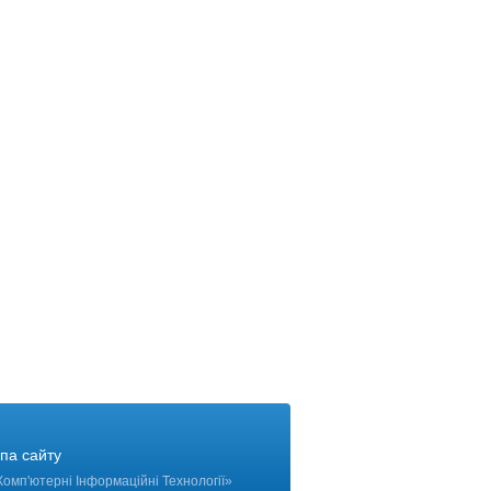
па сайту
Комп'ютерні Інформаційні Технології
»