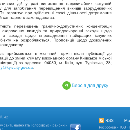
ативних дій у разі виникнення надзвичайних ситуацій
ру для запобігання перевищення викидів забруднюючих
 гарантує при здійсненні своєї діяльності дотримання
й санітарного законодавства.
тність перевищень гранично-допустимих концентрацій
 скорочення викидів та природоохоронні заходи щодо
і та заходи щодо впровадження найкращих існуючих
б’єкту не розробляються. Пропозиції щодо дозволених
аконодавству.
ів приймаються в місячний термін після публікації до
ції до зміни клімату виконавчого органу Київської міської
істрації) за адресою: 04080, м. Київ, вул. Турівська, 28;
y@kyivcity.gov.ua
.
Версiя для друку
й, 42
RSS
Ма
у сайті, належать Голосіївській районній
Розробник - ТОВ «