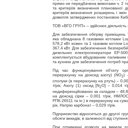
прямо не передбачена вимогами ч. 2 та 
та критеріїв визначення планованої ді
критеріїв визначення розширень і змін д
довкілля затверджених постановою Кабін
ТОВ «ВГО ГРУП» – здійснює діяльність з
Для забезпечення обігріву приміщень
яка обладнана 8 газовими котлами Lo
578,2 кВт кожен та 1 газовим котлом L
367,4 кВт. Для забезпечення безперебі
дизельних електрогенератори EP-500
комплектується вбудованим паливним 
та кухнею для забезпечення потреб прац
Під час функціонування об’єкту орі
перерахунку на діоксид азоту) (NO
) 
2
сполуки (в перерахунку на ртуть) – 0,00
т/рік; Азоту (1) оксид [N
О] – 0,014 т/
2
недиференційованих за складом – 48,881
на діоксид сірки – 0,001 т/рік, НМЛОС
РПК-26511 та ін.) в перерахунку на сума
рік, Натрію карбонат – 0,029 т/рік.
Підприємство відноситься до другої гру
обсяги викидів, в залежності від ступе
При отриманні дозволу на викиди для