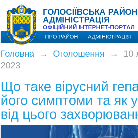
ГОЛОСІЇВСЬКА РАЙОН
АДМІНІСТРАЦІЯ
ОФІЦІЙНИЙ ІНТЕРНЕТ-ПОРТАЛ
ПРО РАЙОН
АДМІНІСТРАЦІЯ
Головна
→
Оголошення
→
10 
2023
Що таке вірусний гепа
його симптоми та як 
від цього захворюван