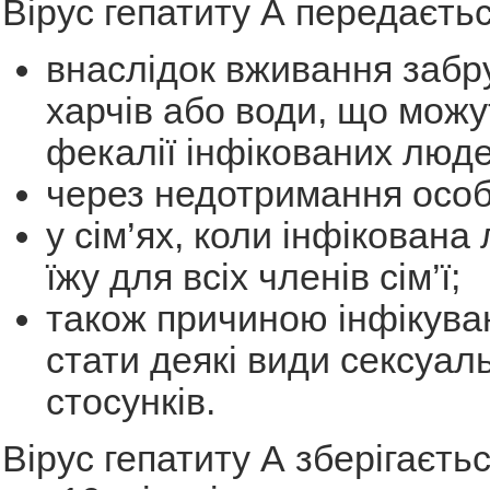
Вірус гепатиту А передаєтьс
внаслідок вживання забр
харчів або води, що можу
фекалії інфікованих люде
через недотримання особи
у сім’ях, коли інфікована
їжу для всіх членів сім’ї;
також причиною інфікува
стати деякі види сексуал
стосунків.
Вірус гепатиту А зберігаєтьс