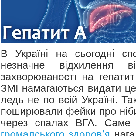
В Україні на сьогодні спо
незначне відхилення ві
захворюваності на гепатит
ЗМІ намагаються видати це
ледь не по всій Україні. Т
поширювали фейки про ніб
через спалах ВГА. Сам
громадського здоровʼя
нага