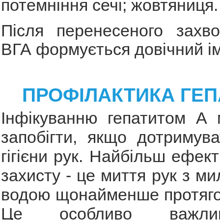
потемніння сечі; жовтяниця.
Після перенесеного захв
ВГА формується довічний ім
ПРОФІЛАКТИКА ГЕП
Інфікуванню гепатитом А 
запобігти, якщо дотримув
гігієни рук. Найбільш ефек
захисту - це миття рук з м
водою щонайменше протяго
Це особливо важли