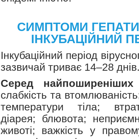
СИМПТОМИ ГЕПАТИ
ІНКУБАЦІЙНИЙ П
Інкубаційний період вірусно
зазвичай триває 14–28 днів
Серед найпоширеніших
слабкість та втомлюваність
температури тіла; втра
діарея; блювота; неприємн
животі; важкість у правому