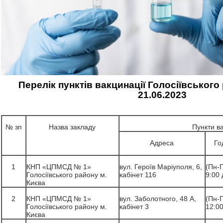
Перелік пунктів вакцинації Голосіївського
21.06.2023
№ зп
Назва закладу
Пункти ва
Адреса
Го
1
КНП «ЦПМСД № 1»
вул. Героїв Маріуполя, 6,
(Пн-П
Голосіївського району м.
кабінет 116
9:00 
Києва
2
КНП «ЦПМСД № 1»
вул. Заболотного, 48 А,
(Пн-П
Голосіївського району м.
кабінет 3
12:00
Києва