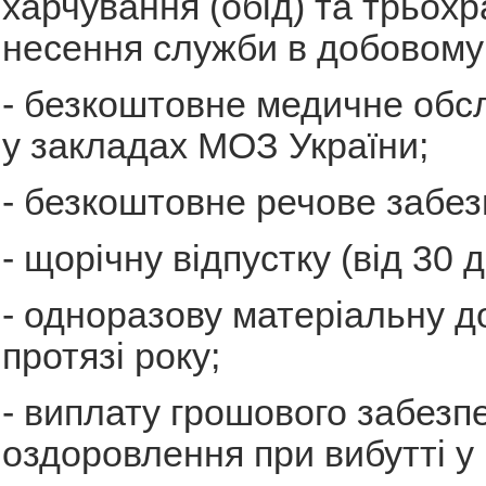
харчування (обід) та трьохр
несення служби в добовому 
- безкоштовне медичне обс
у закладах МОЗ України;
- безкоштовне речове забез
- щорічну відпустку (від 30 д
- одноразову матеріальну д
протязі року;
- виплату грошового забезп
оздоровлення при вибутті у 