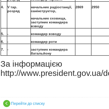
4.
V тар.
начальник радіостанції,
2869
2950
розряд
санінструктор,
начальник сховища,
заступник командира
взводу
5.
-
командир взводу
6.
-
командир роти
7.
-
заступник командира
батальйону
За інформацією
http://www.president.gov.ua/
Перейти до списку