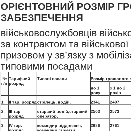
ОРІЄНТОВНИЙ РОЗМІР Г
ЗАБЕЗПЕЧЕННЯ
військовослужбовців військ
за контрактом та військової
призовом у зв’язку з мобіліз
типовими посадами
№
Тарифний
Типові посади
Розмір грошового 
п/п
розряд
до 1
з 1 до 2
року
років
1.
ІІ тар. розряд
стрілець, водій,
2341
2407
2.
ІІІ тар.
старший водій,
старший
2503
2573
розряд
оператор,
3.
ІV тар.
командир відділення,
2686
2761
розряд
командир гармати