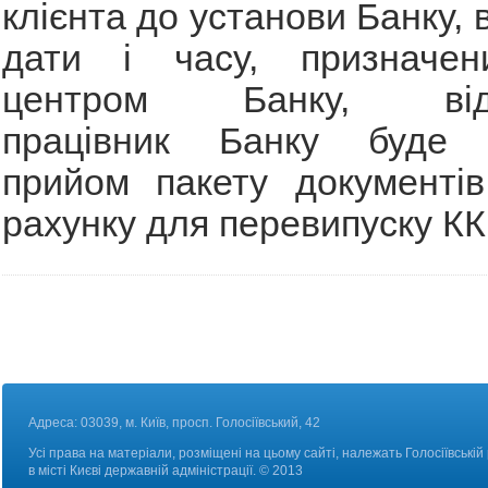
клієнта до установи Банку, 
дати і часу, призначен
центром Банку, відп
працівник Банку буде з
прийом пакету документів
рахунку для перевипуску КК
Адреса: 03039, м. Київ, просп. Голосіївський, 42
Усі права на матеріали, розміщені на цьому сайті, належать Голосіївській
в місті Києві державній адміністрації. © 2013