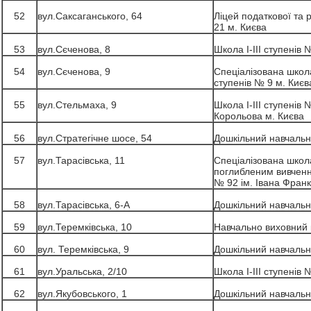
52
вул.Саксаганського, 64
Ліцей податкової та
21 м. Києва
53
вул.Сєченова, 8
Школа І-ІІІ ступенів 
54
вул.Сєченова, 9
Спеціалізована школа-
ступенів № 9 м. Києв
55
вул.Стельмаха, 9
Школа І-ІІІ ступенів 
Корольова м. Києва
56
вул.Стратегічне шосе, 54
Дошкільний навчальн
57
вул.Тарасівська, 11
Спеціалізована школа 
поглибленим вивченн
№ 92 ім. Івана Франк
58
вул.Тарасівська, 6-А
Дошкільний навчальн
59
вул.Теремківська, 10
Навчально виховний
60
вул. Теремківська, 9
Дошкільний навчальн
61
вул.Уральська, 2/10
Школа І-ІІІ ступенів 
62
вул.Якубовського, 1
Дошкільний навчальн