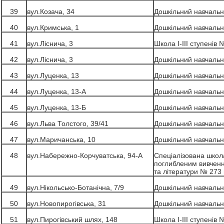
39
вул.Козача, 34
Дошкільний навчальн
40
вул.Кримська, 1
Дошкільний навчальн
41
вул.Ліснича, 3
Школа І-ІІІ ступенів 
42
вул.Ліснича, 3
Дошкільний навчальн
43
вул.Луценка, 13
Дошкільний навчальн
44
вул.Луценка, 13-А
Дошкільний навчальн
45
вул.Луценка, 13-Б
Дошкільний навчальн
46
вул.Льва Толстого, 39/41
Дошкільний навчальн
47
вул.Маричанська, 10
Дошкільний навчальн
48
вул.Набережно-Корчуватська, 94-А
Спеціалізована школа 
поглибленим вивченн
та літератури № 273 
49
вул.Нікольсько-Ботанічна, 7/9
Дошкільний навчальн
50
вул.Новопирогівська, 31
Дошкільний навчальн
51
вул.Пирогівський шлях, 148
Школа І-ІІІ ступенів 