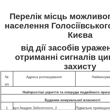
Перелік місць можливог
населення Голосіївськог
Києва
від дії засобів ураже
отриманні сигналів ци
захисту
№
Адреса розташування
Найменуван
з/п
Найпростіші укриття та споруди подвійного приз
Будинки комунальної власності
1
вул.Академ.Заболотного, 2
Підвальне приміщен