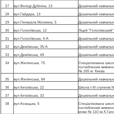
27
вул.Володі Дубініна, 13
Дошкільний навчальн
28
вул.Гайдара, 13
Дошкільний навчальн
29
вул.Генерала Матикіна, 5
Дошкільний навчальн
30
вул.Голосіївська, 12
Ліцей "Голосіївський
31
вул.Голосіївська, 4-А
Дошкільний навчальн
32
вул.Деміївська, 35-А
Дошкільний навчальн
33
вул.Деміївська, 49
Дошкільний навчальн
34
вул.Жилянська, 75
Спеціалізована школа 
поглибленим вивченн
№ 165 м. Києва
35
вул.Жилянська, 84
Дошкільний навчальн
36
вул.Китаївська, 22
Школа І-ІІІ ступенів 
37
вул.Китаївська, 32
Дошкільний навчальн
38
вул.Козацька, 5
Спеціалізована школа 
поглибленим вивчен
мови № 110 ім.К.Гап