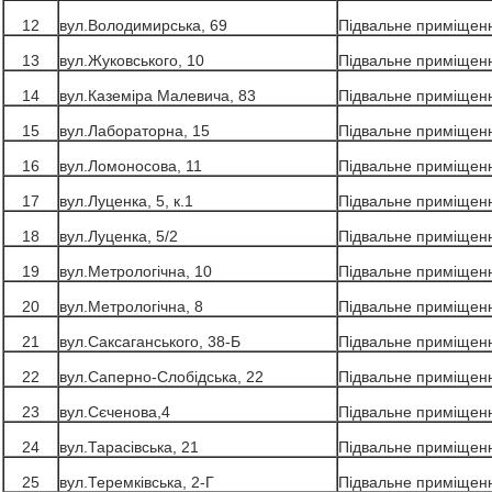
12
вул.Володимирська, 69
Підвальне приміщен
13
вул.Жуковського, 10
Підвальне приміщен
14
вул.Каземіра Малевича, 83
Підвальне приміщен
15
вул.Лабораторна, 15
Підвальне приміщен
16
вул.Ломоносова, 11
Підвальне приміщен
17
вул.Луценка, 5, к.1
Підвальне приміщен
18
вул.Луценка, 5/2
Підвальне приміщен
19
вул.Метрологічна, 10
Підвальне приміщен
20
вул.Метрологічна, 8
Підвальне приміщен
21
вул.Саксаганського, 38-Б
Підвальне приміщен
22
вул.Саперно-Слобідська, 22
Підвальне приміщен
23
вул.Сєченова,4
Підвальне приміщен
24
вул.Тарасівська, 21
Підвальне приміщен
25
вул.Теремківська, 2-Г
Підвальне приміщен