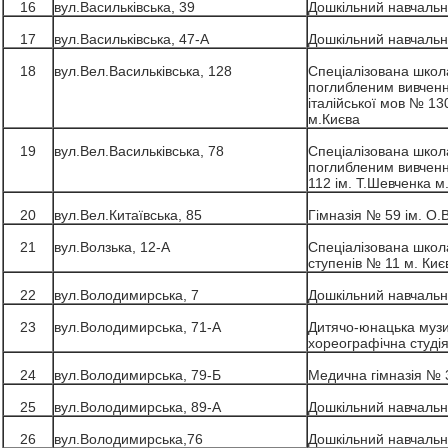
16
вул.Васильківська, 39
Дошкільний навчальн
17
вул.Васильківська, 47-А
Дошкільний навчальн
18
вул.Вел.Васильківська, 128
Спеціалізована школа 
поглибленим вивченн
італійської мов № 130 
м.Києва
19
вул.Вел.Васильківська, 78
Спеціалізована школа 
поглибленим вивчен
112 ім. Т.Шевченка м
20
вул.Вел.Китаївська, 85
Гімназія № 59 ім. О.
21
вул.Волзька, 12-А
Спеціалізована школа-
ступенів № 11 м. Киє
22
вул.Володимирська, 7
Дошкільний навчальн
23
вул.Володимирська, 71-А
Дитячо-юнацька музи
хореографічна студія
24
вул.Володимирська, 79-Б
Медична гімназія № 
25
вул.Володимирська, 89-А
Дошкільний навчальн
26
вул.Володимирська,76
Дошкільний навчальн