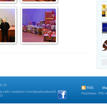
й, 42
RSS
Ма
у сайті, належать Голосіївській районній
Розробник - ТОВ «
2013