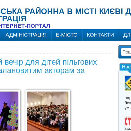
ВСЬКА РАЙОННА В МІСТІ КИЄВІ
ТРАЦІЯ
ІНТЕРНЕТ-ПОРТАЛ
АДМІНІСТРАЦІЯ
Е-МІСТО
КОНТАКТИ
ДЛ
 вечір для дітей пільгових
Нов
талановитим акторам за
нар
без
умо