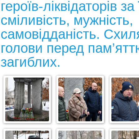
героїв-ліквідаторів за 
сміливість, мужність,
самовідданість. Схи
голови перед пам’ятт
загиблих.