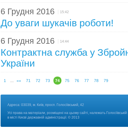
6 Грудня 2016
15:42
До уваги шукачів роботи!
6 Грудня 2016
14:44
Контрактна служба у Зброй
України
1
...
««
71
72
73
74
75
76
77
78
79
Адреса: 03039, м. Київ, просп. Голосіївський, 42
Усі права на матеріали, розміщені на цьому сайті, належать Голосіївській
в місті Києві державній адміністрації. © 2013