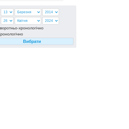
воротньо-хронологiчно
ронологiчно