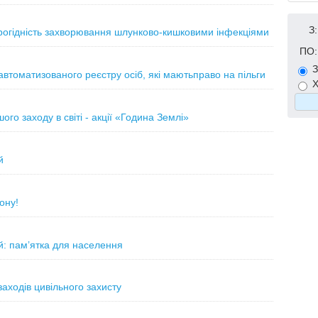
З:
ірогідність захворювання шлунково-кишковими інфекціями
ПО:
З
томатизованого реєстру осіб, які маютьправо на пільги
Х
го заходу в світі - акції «Година Землі»
й
ону!
й: пам’ятка для населення
ходів цивільного захисту