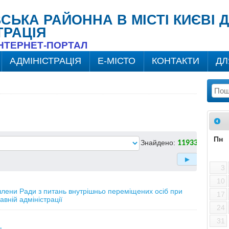
ВСЬКА РАЙОННА В МІСТІ КИЄВІ
ТРАЦІЯ
ІНТЕРНЕТ-ПОРТАЛ
АДМІНІСТРАЦІЯ
Е-МІСТО
КОНТАКТИ
ДЛ
Пн
Знайдено:
11933
3
10
члени Ради з питань внутрішньо переміщених осіб при
17
авній адміністрації
24
31