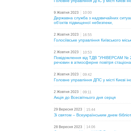
Головне управління ДПС у місті Києві і
9 Жовтня 2023
10:00
Державна служба з надзвичайних ситуац
об’єктів підвищеної небезпеки,
2 Жовтня 2023
16:55
Голосіївське управління Київського місь
2 Жовтня 2023
10:53
Повідомлення від ТДВ "УНІВЕРСАМ № 24
речовин в атмосферне повітря стаціо
2 Жовтня 2023
09:42
Головне управління ДПС у місті Києві і
2 Жовтня 2023
09:11
Акція до Всесвітнього дня серця
29 Вересня 2023
15:44
Зі святом – Всеукраїнським днем бібліот
28 Вересня 2023
14:06