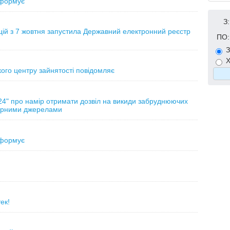
нформує
З:
ій з 7 жовтня запустила Державний електронний реєстр
ПО:
З
Х
кого центру зайнятості повідомляє
" про намір отримати дозвіл на викиди забруднюючих
нарними джерелами
нформує
ек!