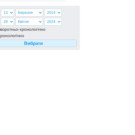
воротньо-хронологiчно
ронологiчно