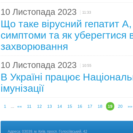
10 Листопада 2023
11:33
Що таке вірусний гепатит А, 
симптоми та як уберегтися в
захворювання
10 Листопада 2023
10:55
В Україні працює Національ
імунізації
1
...
««
11
12
13
14
15
16
17
18
19
20
»»
Адреса: 03039, м. Київ, просп. Голосіївський, 42