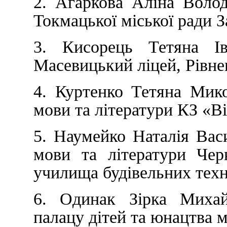
2. Агаркова Аліна Вол
Токмацької міської ради За
3. Кисорець Тетяна Ів
Масевицький ліцей, Рівне
4. Куртенко Тетяна Мико
мови та літератури КЗ «В
5. Наумейко Наталія Васи
мови та літератури Чер
училища будівельних техн
6. Одинак Зірка Михай
палацу дітей та юнацтва м