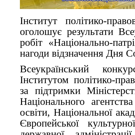
Інститут політико-прав
оголошує результати Все
робіт «Національно-патр
нагоди відзначення Дня С
Всеукраїнський конку
Інститутом політико-пра
за підтримки Міністерс
Національного агентства
освіти, Національної акад
Європейської культурно
державної адміністраці