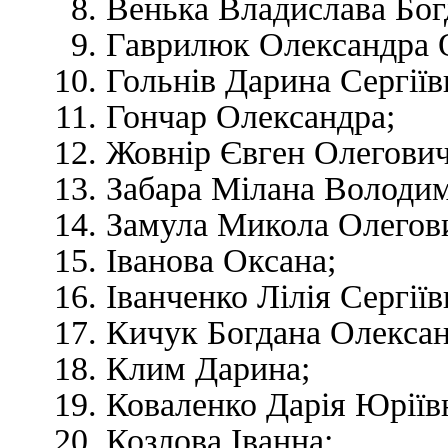
Венька Владислава Бог
Гаврилюк Олександра 
Гольнів Дарина Сергіїв
Гончар Олександра;
Жовнір Євген Олегович
Забара Мілана Володим
Замула Микола Олегов
Іванова Оксана;
Іванченко Лілія Сергіїв
Кичук Богдана Олексан
Клим Дарина;
Коваленко Дарія Юріїв
Козлова Іванна;