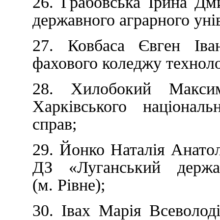
26. Грабовська Ірина Дм
державного аграрного уні
27. Ковбаса Євген Іва
фахового коледжу техноло
28. Хилобокий Макси
Харківського національ
справ;
29. Йонко Наталія Анатол
ДЗ «Луганський держа
(м. Рівне);
30. Івах Марія Всеволоді