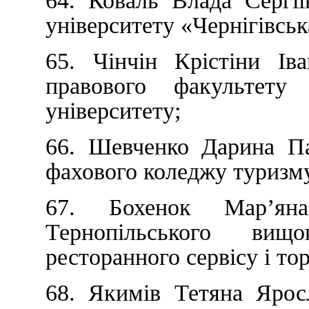
64. Коваль Влада Сергії
університету «Чернігівськ
65. Чінчін Крістіни Ів
правового факультету 
університету;
66. Шевченко Дарина Па
фахового коледжу туризму
67. Бохенок Мар’ян
Тернопільського вищ
ресторанного сервісу і тор
68. Якимів Тетяна Яросл