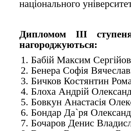
національного університе
Дипломом ІІІ ступеня
нагороджуються:
Бабій Максим Сергійов
Бенера Софія Вячеслав
Бичков Костянтин Ром
Блоха Андрій Олександ
Бовкун Анастасія Олек
Бондар Да`ря Олександ
Бочаров Денис Владис