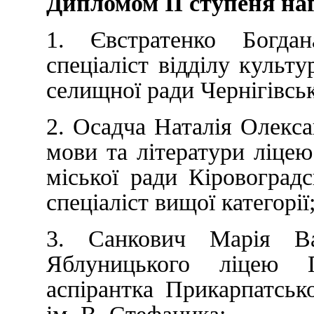
Дипломом ІІ ступеня на
1. Євстратенко Богда
спеціаліст відділу культу
селищної ради Чернігівськ
2. Осадча Наталія Олекса
мови та літератури ліце
міської ради Кіровоградс
спеціаліст вищої категорії
3. Санкович Марія Вас
Яблуницького ліцею П
аспірантка Прикарпатськ