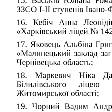
15. Васьків Юліана Ром
ЗЗСО І-ІІ ступенів Івано-
16. Кебіч Анна Леонід
«Харківський ліцей № 142
17. Яковець Альбіна Григ
«Малинецький заклад загал
Чернівецька область;
18. Маркевич Ніка Да
Білилівського ліцею
Житомирської області;
19. Чорний Вадим Андрі