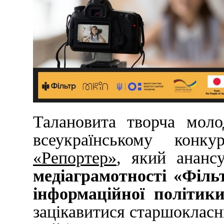
Талановита творча моло
всеукраїнському конку
«Репортер»
, який ананс
медіаграмотності «Філь
інформаційної політик
зацікавитися старшокласни