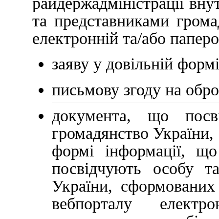
райдержадміністрації вн
та представниками грома
електронній та/або паперо
заяву у довільній формі
письмову згоду на обр
документа, що посв
громадянство України, 
формі інформації, щ
посвідчують особу т
України, сформованих
вебпорталу елект