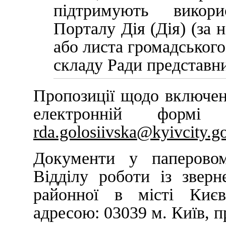
підтримують викори
Порталу Дія (Дія) (за 
або листа громадськог
складу Ради представн
Пропозиції щодо включен
електронній формі
rda.golosiivska@kyivcity.g
Документи у паперово
Відділу роботи із зверн
районної в місті Києві
адресою: 03039 м. Київ, п