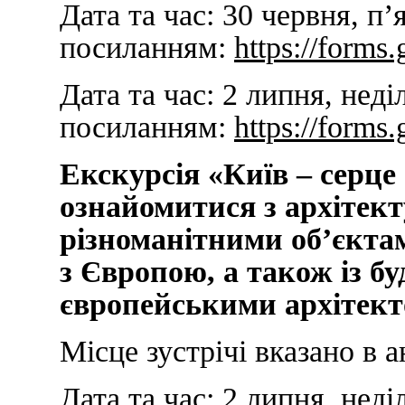
Дата та час:
30 червня, п’
посиланням:
https://for
Дата та час:
2 липня, неді
посиланням:
https://for
Екскурсія «Київ – серце
ознайомитися з архітек
різноманітними об’єктам
з Європою, а також із бу
європейськими архітект
Місце зустрічі вказано в а
Дата та час:
2 липня, неді