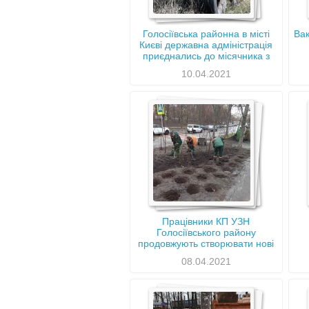
Голосіївська районна в місті
Вак
Києві державна адміністрація
приєднались до місячника з
благоустрою та підтримки
10.04.2021
чистоти у районі
Працівники КП УЗН
Голосіївського району
продовжують створювати нові
зелені насадження у районі:
08.04.2021
висадка дерев