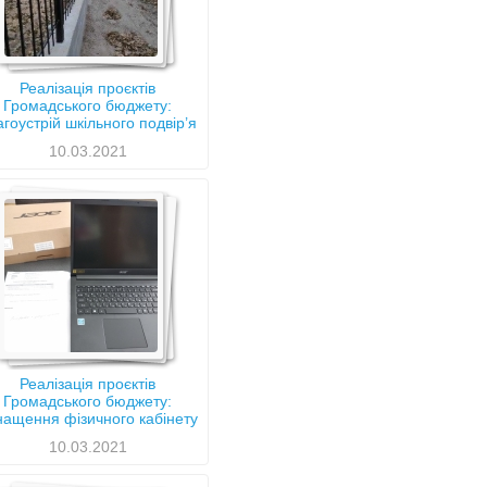
Реалізація проєктів
Громадського бюджету:
агоустрій шкільного подвір’я
цею «Голосіївський» № 241
10.03.2021
міста Києва
Реалізація проєктів
Громадського бюджету:
нащення фізичного кабінету
 СШ № 92 ім. Івана Франка
10.03.2021