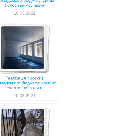
омадського бюджету: Дітям
Голосієва - сучасне
обладнання
10.03.2021
Реалізація проєктів
мадського бюджету: ремонт
спортивної зали в
ціалізованій школі №112 ім.
10.03.2021
Тараса Шевченка