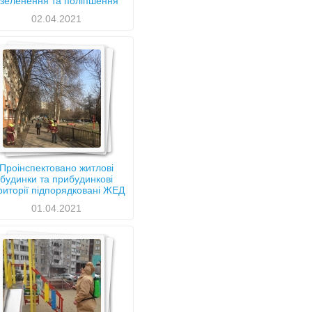
зеленення та поліпшення
санітарного стану
02.04.2021
Голосіївського району
Проінспектовано житлові
будинки та прибудинкові
риторії підпорядковані ЖЕД
Голосіївського району
01.04.2021