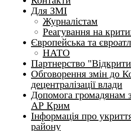
Контакти
Для ЗМІ
Журналістам
Реагування на крити
Європейська та євроат
НАТО
Партнерство "Відкрити
Обговорення змін до К
децентралізації влади
Допомога громадянам зі
АР Крим
Інформація про укриття
району