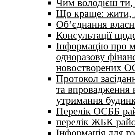
Чим володієш ти, 
Що краще: жити, 
Об’єднання власни
Консультації щод
Інформацію про м
одноразову фінан
новостворених О
Протокол засідан
та впровадження 
утримання будинк
Перелік ОСББ ра
перелік ЖБК рай
Інформація для 