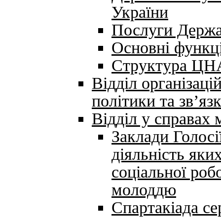
України
Послуги Держа
Основні функці
Структура Ц
Відділ організаці
політики та зв’яз
Відділ у справах 
Заклади Голосі
діяльність яки
соціальної робо
молоддю
Спартакіада се